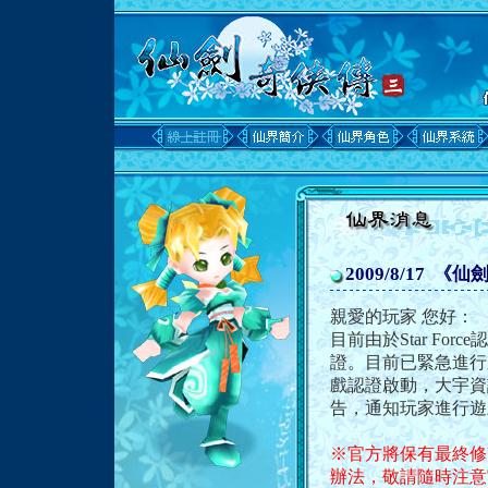
2009/8/17
親愛的玩家 您好：
目前由於Star F
證。目前已緊急進行
戲認證啟動，大宇資
告，通知玩家進行遊
※官方將保有最終修
辦法，敬請隨時注意