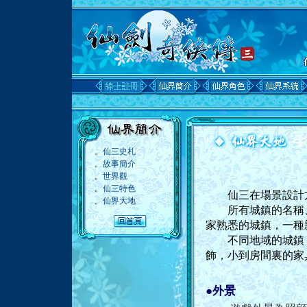
。
仙三史札
。
故事簡介
。
世界觀
。
仙三特色
仙三在場景設計方
。
仙界大地
所有城鎮的名稱、
家熟悉的城鎮，一種
不同地域的城鎮，
飾，小到房間裏的家
●外景