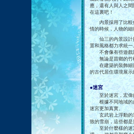
應，還有人與人之間
在這裏吧！
內景採用了比較低
情的時候，人物的細
仙三的內景設計採
置和風格都力求統一
不會像有些遊戲那
無論是苗鄉的竹樓
在建築的裝飾細節
的古代居住環境展示
●迷宮
至於迷宮，宏偉的
根據不同地域的自
迷宮更加真實。
玄武岩上浮動的岩
致的雪崩，這些都是
至於什麼樣的迷宮