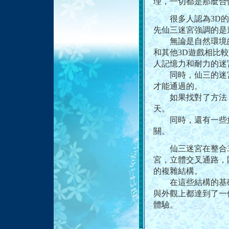
理，一切都是那麼合
很多人認為3D的
先仙三迷宮強調的是
無論是自然環境的
和其他3D遊戲相比
人記憶力和耐力的迷
同時，仙三的迷宮
才能通過的。
如果找對了方法，
天。
同時，還有一些如
關。
仙三迷宮在整合3
宮，立體交叉通路，
的複雜結構。
在這些結構的基礎
與外觀上都達到了一
體驗。