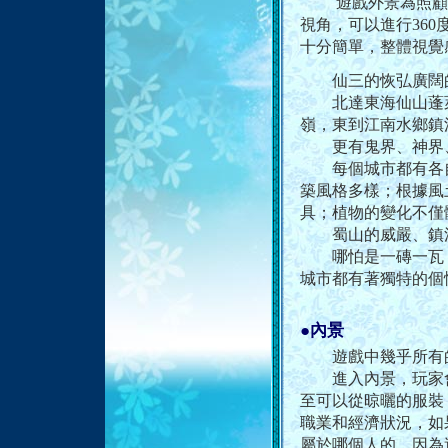
遊戲外景為照顧仙劍
視角，可以進行36
十分簡單，整體視覺
仙三的恢弘廣闊的
北達東海仙山蓬萊
嶺，東到江南水鄉鎮
更有鬼界、神界、
每個城市都有各自
築風格多樣；根據風
具；植物的變化不僅
蜀山的威嚴、鎮江
哪怕是一磚一瓦，
城市都有著獨特的個
●內景
遊戲中幾乎所有的
進入內景，玩家會
至可以從晾曬的服裝
職業和經濟狀況，如
屬於哪個人的，因為